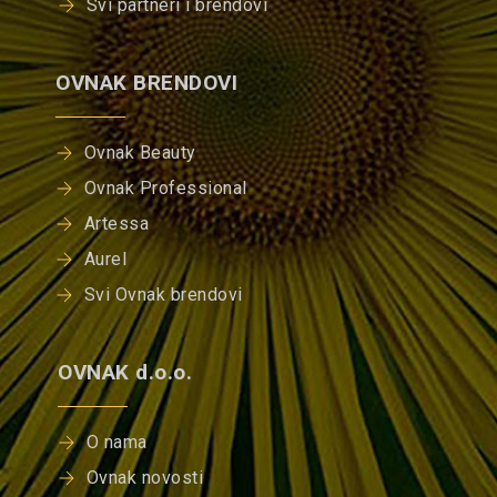
Svi partneri i brendovi
OVNAK BRENDOVI
Ovnak Beauty
Ovnak Professional
Artessa
Aurel
Svi Ovnak brendovi
OVNAK d.o.o.
O nama
Ovnak novosti