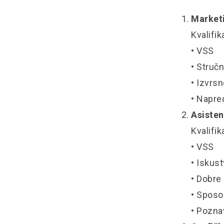
Market
Kvalifik
• VSS
• Struč
• Izvrs
• Napre
Asiste
Kvalifik
• VSS
• Iskus
• Dobre
• Sposo
• Pozna