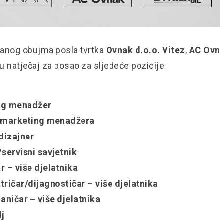
anog obujma posla tvrtka
Ovnak d.o.o. Vitez
,
AC Ovn
u natječaj za posao za sljedeće pozicije:
ng menadžer
t marketing menadžera
 dizajner
/servisni savjetnik
r – više djelatnika
tričar/dijagnostičar – više djelatnika
ničar – više djelatnika
lj