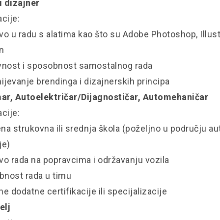
i dizajner
acije:
vo u radu s alatima kao što su Adobe Photoshop, Illust
n
ivnost i sposobnost samostalnog rada
ijevanje brendinga i dizajnerskih principa
ar, Autoelektričar/Dijagnostičar, Automehaničar
acije:
ena strukovna ili srednja škola (poželjno u području a
je)
tvo rada na popravcima i održavanju vozila
bnost rada u timu
ne dodatne certifikacije ili specijalizacije
elj