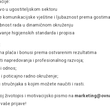
acije:
tvo u ugostiteljskom sektoru
ne komunikacijske vještine i ljubaznost prema gostim
bnost rada u dinamičnom okruženju
vanje higijenskih standarda i propisa
:
vna plaća i bonusi prema ostvarenim rezultatima
i napredovanja i profesionalnog razvoja;
ni odnos;
 i poticajno radno okruženje;
 stručnjaka s kojim možete naučiti i rasti.
voj životopis i motivacijsko pismo na
marketing@ovn
vaše prijave!