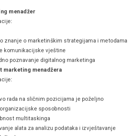
ing menadžer
acije:
no znanje o marketinškim strategijama i metodama
ne komunikacijske vještine
dno poznavanje digitalnog marketinga
nt marketing menadžera
acije:
tvo rada na sličnim pozicijama je poželjno
 organizacijske sposobnosti
bnost multitaskinga
vanje alata za analizu podataka i izvještavanje