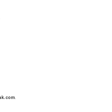
a
ak.com
.