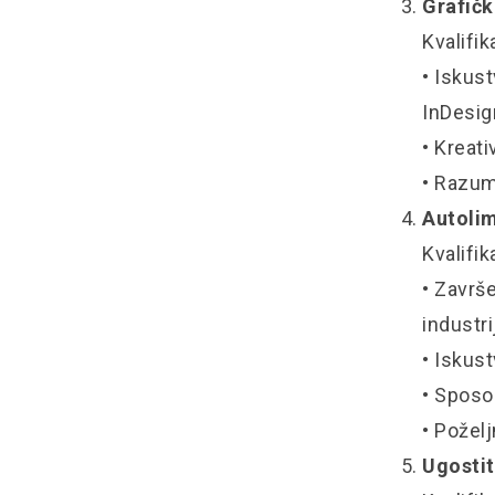
Grafičk
Kvalifik
• Iskust
InDesig
• Kreat
• Razum
Autolim
Kvalifik
• Završ
industri
• Iskus
• Sposo
• Poželj
Ugostit