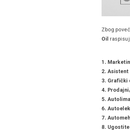
Zbog poveć
Oil
raspisuj
1. Marketi
2. Asisten
3. Grafički
4. Prodajni
5. Autolima
6. Autoelek
7. Automeha
8. Ugostite