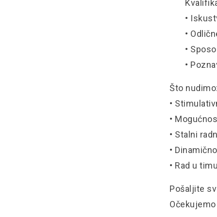
Kvalifik
• Iskus
• Odlič
• Sposo
• Pozna
Što nudimo
• Stimulati
• Mogućnost
• Stalni rad
• Dinamično
• Rad u timu
Pošaljite s
Očekujemo 