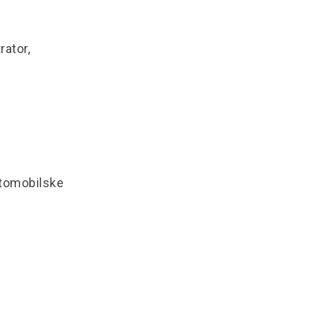
rator,
utomobilske