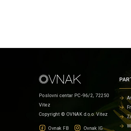
PAR
Poslovni centar PC-96/2, 72250
A
Vitez
F
Copyright © OVNAK d.o.o. Vitez
Z
W
Ovnak FB
Ovnak IG