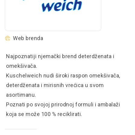
Web brenda
Najpoznatiji njemački brend deterdženata i
omekšivača.
Kuschelweich nudi široki raspon omekšivača,
deterdženata i mirisnih vrećica u svom
asortimanu.
Poznati po svojoj prirodnoj formuli i ambalaži
koja se može 100 % reciklirati.