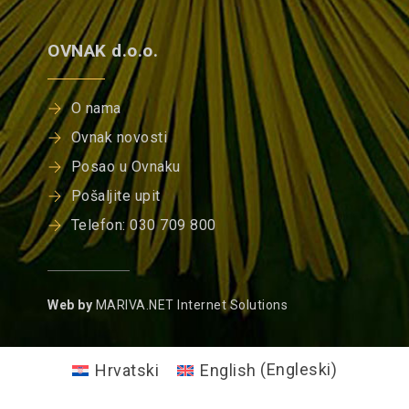
OVNAK d.o.o.
O nama
Ovnak novosti
Posao u Ovnaku
Pošaljite upit
Telefon: 030 709 800
Web by
MARIVA.NET Internet Solutions
Hrvatski
English
(
Engleski
)