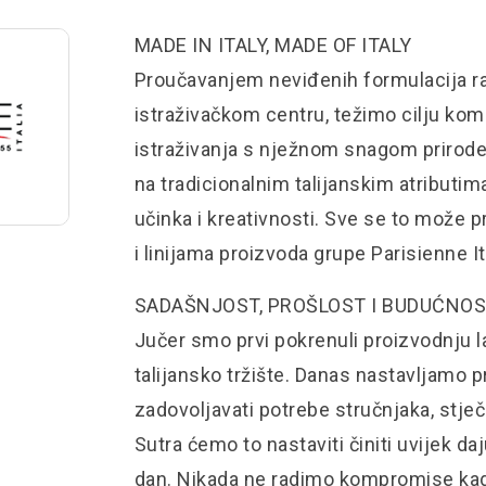
MADE IN ITALY, MADE OF ITALY
Proučavanjem neviđenih formulacija r
istraživačkom centru, težimo cilju ko
istraživanja s nježnom snagom prirode
na tradicionalnim talijanskim atributi
učinka i kreativnosti. Sve se to može
i linijama proizvoda grupe Parisienne It
SADAŠNJOST, PROŠLOST I BUDUĆNO
Jučer smo prvi pokrenuli proizvodnju 
talijansko tržište. Danas nastavljamo p
zadovoljavati potrebe stručnjaka, stje
Sutra ćemo to nastaviti činiti uvijek da
dan. Nikada ne radimo kompromise kada