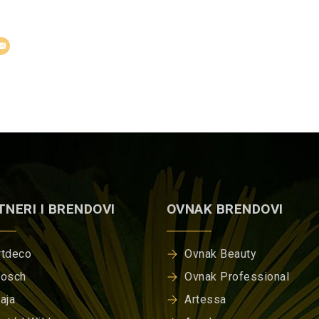
TNERI I BRENDOVI
OVNAK BRENDOVI
rtdeco
Ovnak Beauty
rosch
Ovnak Professional
iaja
Artessa