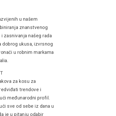
azvijenih u našem
mbiniranja znanstvenog
 i zasnivanja našeg rada
ma dobrog ukusa, izvrsnog
 pronaći u robnim markama
alia.
ST
lakova za kosu za
redviđati trendove i
čući međunarodni profil.
jući sve od sebe iz dana u
 je u pitanju odabir