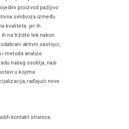
ojedini proizvod pažljivo
mativna simbioza između
a kvaliteta: jer ih
 ih na tržište tek nakon
 odabrani aktivni sastojci,
 i metoda analize:
adu našeg osoblja, naši
ustavi u kojima
cijalizacija, rađajući nove
naših
kontakt stranica
.