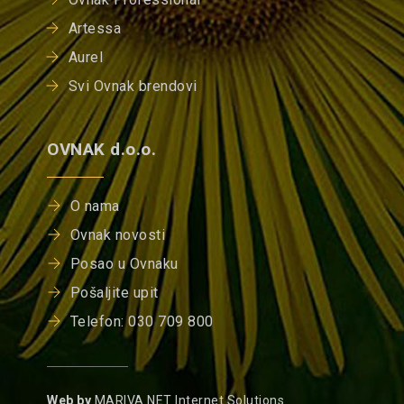
Artessa
Aurel
Svi Ovnak brendovi
OVNAK d.o.o.
O nama
Ovnak novosti
Posao u Ovnaku
Pošaljite upit
Telefon: 030 709 800
Web by
MARIVA.NET Internet Solutions